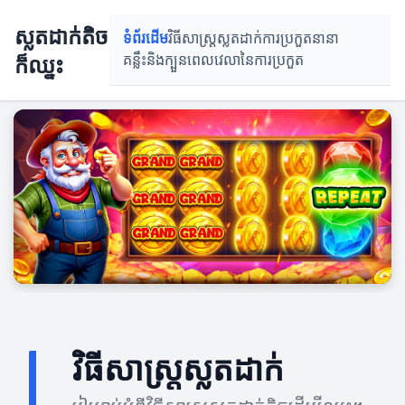
ស្លតដាក់តិច
ទំព័រដើម
វិធីសាស្រ្តស្លតដាក់
ការប្រកួតនានា
ក៏ឈ្នះ
គន្លឹះនិងក្បួន
ពេលវេលានៃការប្រកួត
វិធីសាស្រ្តស្លតដាក់