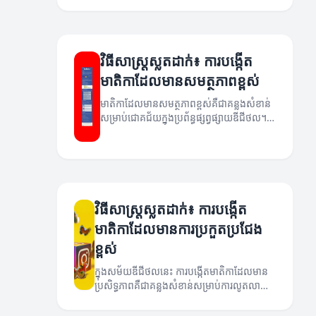
វិធីសាស្រ្តស្លតដាក់៖ ការបង្កើត
មាតិកាដែលមានសមត្ថភាពខ្ពស់
មាតិកាដែលមានសមត្ថភាពខ្ពស់គឺជាគន្លងសំខាន់
សម្រាប់ជោគជ័យក្នុងប្រព័ន្ធផ្សព្វផ្សាយឌីជីថល។
អត្ថបទនេះនឹងបង្ហាញពីវិធីសាស្រ្តដើម្បីបង្កើត
មាតិកាដែលមានសមត្ថភាពខ្ពស់។
វិធីសាស្រ្តស្លតដាក់៖ ការបង្កើត
មាតិកាដែលមានការប្រកួតប្រជែង
ខ្ពស់
ក្នុងសម័យឌីជីថលនេះ ការបង្កើតមាតិកាដែលមាន
ប្រសិទ្ធភាពគឺជាគន្លងសំខាន់សម្រាប់ការលូតលាស់
និងភាពជោគជ័យ។ អត្ថបទនេះនឹងរៀបរាប់ពីវិធី
សាស្រ្តស្លតដាក់ដែលអាចជួយអ្នកបង្កើតមាតិកា