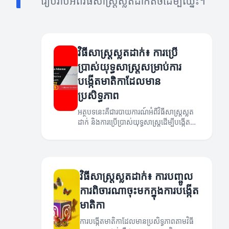
រៀបរាប់អំពីវិធីសាស្រ្តស្លតដាក់តិចដើម្បីឈ្នះ។
វិធីសាស្រ្តស្លតដាក់៖ ការប្រើ
ប្រាស់យុទ្ធសាស្ត្រសម្រាប់ការ
បង្កើតមាតិកាដែលមាន
ប្រសិទ្ធភាព
អត្ថបទនេះគឺជារបាយការណ៍អំពីវិធីសាស្រ្តស្លត
ដាក់ និងការប្រើប្រាស់យុទ្ធសាស្ត្រដើម្បីបង្កើត
មាតិកាដែលមានប្រសិទ្ធភាព។
វិធីសាស្រ្តស្លតដាក់៖ ការបញ្ចូល
ការពិចារណាចុះមកក្នុងការបង្កើត
មាតិកា
ការបង្កើតមាតិកាដែលមានប្រសិទ្ធភាពតាមវិធី