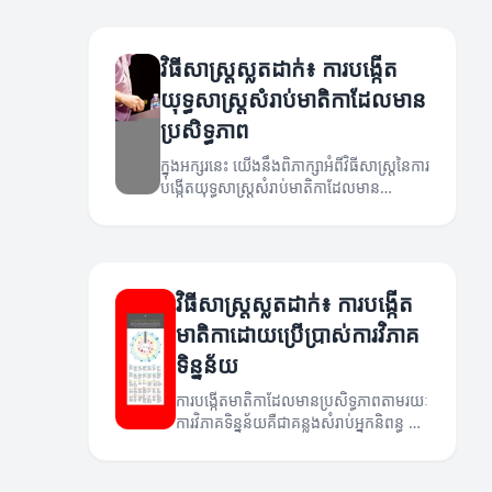
ដែលមានការប្រកួតប្រជែងខ្ពស់។
វិធីសាស្រ្តស្លតដាក់៖ ការបង្កើត
យុទ្ធសាស្ត្រសំរាប់មាតិកាដែលមាន
ប្រសិទ្ធភាព
ក្នុងអក្សរនេះ យើងនឹងពិភាក្សាអំពីវិធីសាស្រ្តនៃការ
បង្កើតយុទ្ធសាស្ត្រសំរាប់មាតិកាដែលមាន
ប្រសិទ្ធភាព ដើម្បីធានាថាមានការបង្ហោះដែលមាន
ភាពជោគជ័យ។
វិធីសាស្រ្តស្លតដាក់៖ ការបង្កើត
មាតិកាដោយប្រើប្រាស់ការវិភាគ
ទិន្នន័យ
ការបង្កើតមាតិកាដែលមានប្រសិទ្ធភាពតាមរយៈ
ការវិភាគទិន្នន័យគឺជាគន្លងសំរាប់អ្នកនិពន្ធ និង
អ្នកផ្សព្វផ្សាយ។