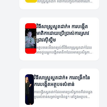
សាស្រ្តស្លតដាក់ គឺជាការបញ្ចូលការពិចារណា
ចុះមកក្នុងការបង្កើតមាតិកា។
វិធីសាស្រ្តស្លតដាក់៖ ការបង្កើត
មាតិកាដោយប្រើប្រាស់ការស្រាវ
ជ្រាវស៊ីស្តឹម
អត្ថបទនេះនឹងពន្យល់ពីវិធីសាស្រ្តស្លតដាក់ដែល
អាចជួយអ្នកបង្កើតមាតិកាដែលមានប្រសិទ្ធភាព
ដោយប្រើប្រាស់ការស្រាវជ្រាវស៊ីស្តឹម។
វិធីសាស្រ្តស្លតដាក់៖ ការពង្រីកនៃ
ការបង្កើតអត្ថបទសំខាន់
ការបង្កើតស្លតដាក់ដែលមានប្រសិទ្ធភាពគឺជាគន្លង
មួយសំខាន់សម្រាប់អ្នកនិពន្ធ។ នៅក្នុងអត្ថបទនេះ
យើងនឹងស្វែងយល់ពីវិធីសាស្រ្តស្លតដាក់ និងការ
ពង្រីកស៊ុមអត្ថបទរបស់អ្នក។