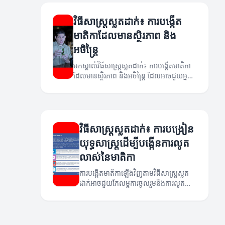
វិធីសាស្រ្តស្លតដាក់៖ ការបង្កើត
មាតិកាដែលមានស្ថិរភាព និង
អចិន្រ្តៃ
មកស្គាល់វិធីសាស្រ្តស្លតដាក់៖ ការបង្កើតមាតិកា
ដែលមានស្ថិរភាព និងអចិន្រ្តៃ ដែលអាចជួយអ្នក
ឲ្យមានភាពជោគជ័យក្នុងការបង្កើត និងចែករំលែក
មាតិកា។
វិធីសាស្រ្តស្លតដាក់៖ ការបង្រៀន
យុទ្ធសាស្រ្តដើម្បីបង្កើនការលូត
លាស់នៃមាតិកា
ការបង្កើតមាតិកាឡើងវិញតាមវិធីសាស្រ្តស្លត
ដាក់អាចជួយកែលម្អការចូលរួមនិងការលូត
លាស់នៃអាជីវកម្មអ្នក។