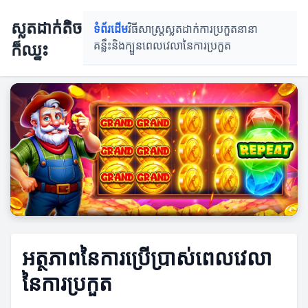
ស្លតដាក់តិច
ទំព័រដើម
វិធីសាស្រ្តស្លតដាក់
ការប្រកួតនានា
ក៏ឈ្នះ
គន្លឹះនិងក្បួន
ពេលវេលានៃការប្រកួត
អត្ថភាពនៃការប្រើប្រាស់ពេលវេលា
នៃការប្រកួត