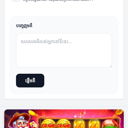
បញ្ចេញមតិ
ផ្ញើមតិ