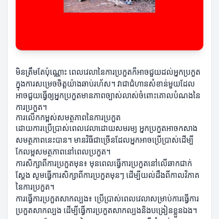
មិនត្រឹមតែប៉ុណ្ណោះ ពេលវេលានៃការប្រកួតក៏អាចជួយដល់អ្នកប្រកួត
ក្នុងការសម្រេចចិត្តយ៉ាងឆាប់រហ័ស។ វាជាជំហានសំខាន់មួយដែល
អាចជួយធ្វើឲ្យអ្នកប្រកួតមានភាពច្បាស់លាស់ចំពោះគោលបំណងនៃ
ការប្រកួត។
ការលើកកម្ពស់សមត្ថភាពនៃការប្រកួត
ដោយការប្រើប្រាស់ពេលវេលាដោយសមរម្យ អ្នកប្រកួតអាចកសាង
សមត្ថភាពនេះបាន។ មានវិធីជាច្រើនដែលអ្នកអាចប្រើប្រាស់ដើម្បី
កែលម្អសមត្ថភាពនៅពេលប្រកួត។
ការសិក្សាពីការប្រកួតមុន៖ មុនពេលធ្វើការប្រកួតនៅលើឆាកជាក់
ស្តែង សូមធ្វើការសិក្សាពីការប្រកួតមុនៗ ដើម្បីយល់ដឹងពីកាលវិភាគ
នៃការប្រកួត។
ការធ្វើការប្រកួតសាកល្បង៖ ប្រើប្រាស់ពេលវេលាសម្រាប់ការធ្វើការ
ប្រកួតសាកល្បង ដើម្បីធ្វើការប្រកួតសាកល្បងនិងបង្រៀនខ្លួនឯង។