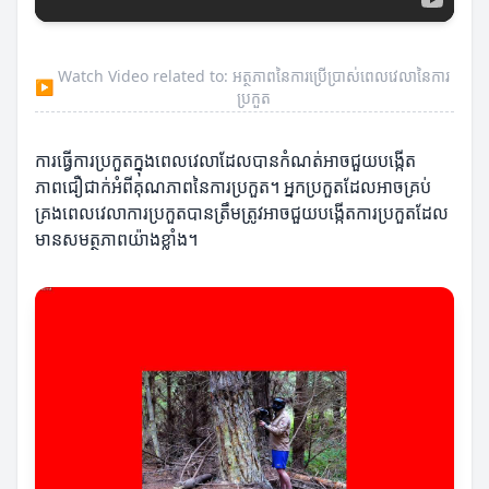
Watch Video related to: អត្ថភាពនៃការប្រើប្រាស់ពេលវេលានៃការ
▶
ប្រកួត
ការធ្វើការប្រកួតក្នុងពេលវេលាដែលបានកំណត់អាចជួយបង្កើត
ភាពជឿជាក់អំពីគុណភាពនៃការប្រកួត។ អ្នកប្រកួតដែលអាចគ្រប់
គ្រងពេលវេលាការប្រកួតបានត្រឹមត្រូវអាចជួយបង្កើតការប្រកួតដែល
មានសមត្ថភាពយ៉ាងខ្លាំង។