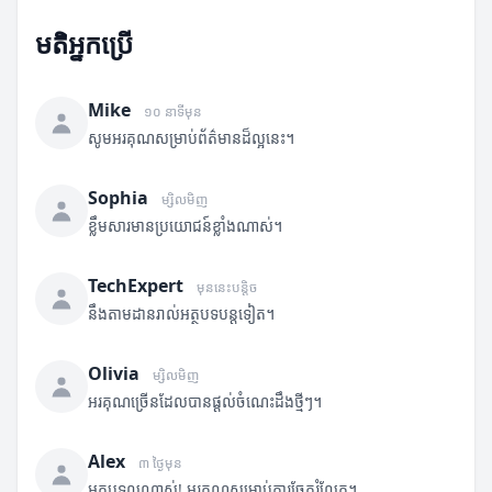
មតិអ្នកប្រើ
Mike
១០ នាទីមុន
សូមអរគុណសម្រាប់ព័ត៌មានដ៏ល្អនេះ។
Sophia
ម្សិលមិញ
ខ្លឹមសារមានប្រយោជន៍ខ្លាំងណាស់។
TechExpert
មុននេះបន្តិច
នឹងតាមដានរាល់អត្ថបទបន្តទៀត។
Olivia
ម្សិលមិញ
អរគុណច្រើនដែលបានផ្តល់ចំណេះដឹងថ្មីៗ។
Alex
៣ ថ្ងៃមុន
អត្ថបទល្អណាស់! អរគុណសម្រាប់ការចែករំលែក។