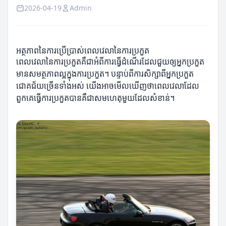
2026-04-19
Admin
អត្ថភាពនៃការប្រើប្រាស់ពេលវេលានៃការប្រកួត
ពេលវេលានៃការប្រកួតគឺជាអំពីការធ្វើដំណើរដែលជួយឲ្យអ្នកប្រកួត
មានសមត្ថភាពល្អក្នុងការប្រកួត។ បន្ទាប់ពីការសិក្សាពីអ្នកប្រកួត
ជោគជ័យច្រើនទាំងអស់ យើងអាចមើលឃើញថាពេលវេលាដែល
ពួកគេធ្វើការប្រកួតបានគឺជាសមហេតុមួយដែលសំខាន់។