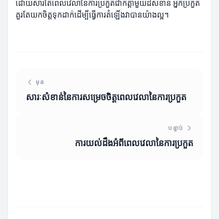
ដោយសារតែពេលវេលានៃការប្រកួតជាកត្តាមួយដ៏សំខាន់ អ្នកប្រកួត
គួរតែយកចិត្តទុកដាក់ដើម្បីធ្វើការតំឡើងវាបានយ៉ាងល្អ។
មុន
សារៈសំខាន់នៃការសម្រេចចិត្តពេលវេលានៃការប្រកួត
បន្ទាប់
ការយល់ដឹងអំពីពេលវេលានៃការប្រកួត