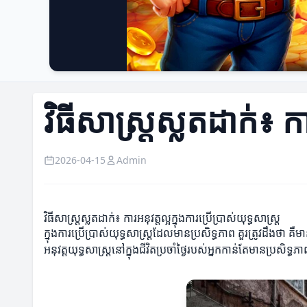
វិធីសាស្រ្តស្លតដាក់៖ កា
2026-04-15
Admin
វិធីសាស្រ្តស្លតដាក់៖ ការអនុវត្តល្អក្នុងការប្រើប្រាស់យុទ្ធសាស្ត្រ
ក្នុងការប្រើប្រាស់យុទ្ធសាស្ត្រដែលមានប្រសិទ្ធភាព គួរត្រូវដឹងថា 
អនុវត្តយុទ្ធសាស្ត្រនៅក្នុងជីវិតប្រចាំថ្ងៃរបស់អ្នកកាន់តែមានប្រសិទ្ធភ