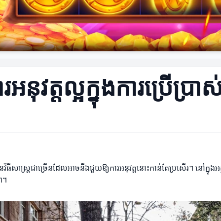
រអនុវត្តល្អក្នុងការប្រើប្រាស
គឺមានវិធីសាស្រ្តជាច្រើនដែលអាចនឹងជួយឱ្យការអនុវត្តនោះកាន់តែប្រសើរ។ នៅក្នុងអ
ាព។