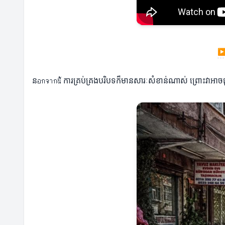
នอกจากนี้ ការគ្រប់គ្រងបរិបទក៏មានសារៈសំខាន់ណាស់ ព្រោះវាអាចជួ