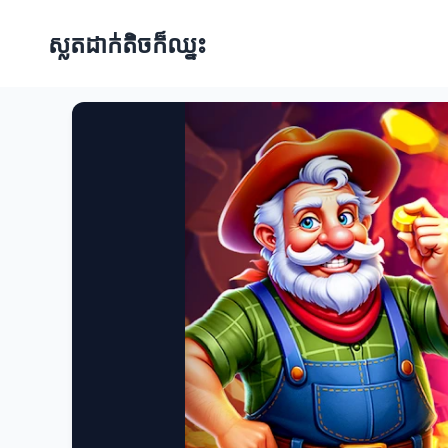
ស្លតដាក់តិចក៏ឈ្នះ