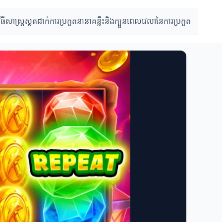
វិធីសាស្រ្តស្លតដាក់
ការប្រកួតនានា
គន្លឹះនិងក្បួន
ពេលវេលានៃការប្រកួត