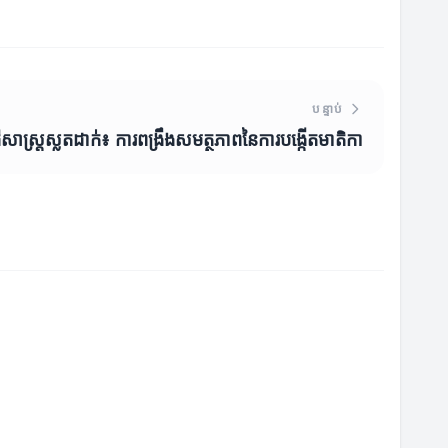
បន្ទាប់
ធីសាស្រ្តស្លតដាក់៖ ការពង្រឹងសមត្ថភាពនៃការបង្កើតមាតិកា