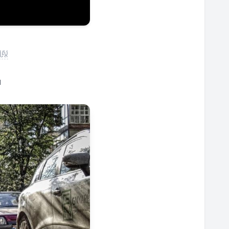
ត្រ
។