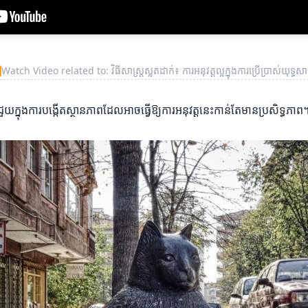
▶
Watch Video related to: វិធីសាស្រ្តស្លតដាក់៖ ការអនុវត្តល្អក្នុងការប្រើប្រាស់យុទ្ធសាស្
យក្នុងការបង្កើតស្ថានភាពដែលអាចធ្វើឱ្យការអនុវត្តនេះកាន់តែមានប្រសិទ្ធភាព