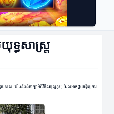
់យុទ្ធសាស្ត្រ
ត្ថបទនេះ យើងនឹងពិភាក្សាអំពីវិធីសាស្រ្តខ្លះៗ ដែលអាចជួយធ្វើឱ្យការ