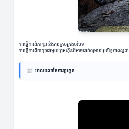
ការធ្វើការពិភាក្សា និងការគ្រប់គ្រងបរិបទ
ការធ្វើការពិភាក្សាជាមួយក្រុមហ៊ុនក៏អាចដាក់ឲ្យមានប្រសិទ្ធភាពល
📰
ពេលវេលានៃការប្រកួត