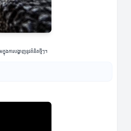
នុងការបង្ហាញនូវគំនិតថ្មីៗ។