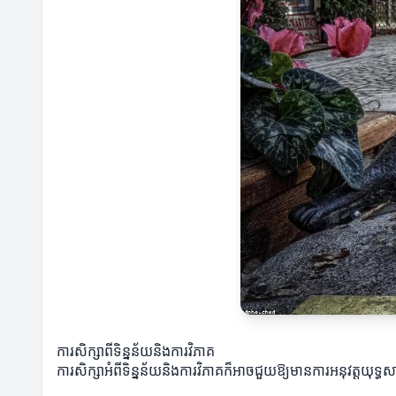
ការសិក្សាពីទិន្នន័យនិងការវិភាគ
ការសិក្សាអំពីទិន្នន័យនិងការវិភាគក៏អាចជួយឱ្យមានការអនុវត្តយុទ្