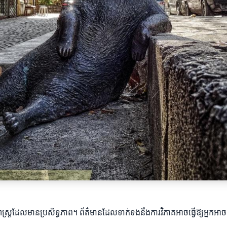
ធសាស្ត្រដែលមានប្រសិទ្ធភាព។ ព័ត៌មានដែលទាក់ទងនឹងការវិភាគអាចធ្វើឱ្យអ្នកអាច