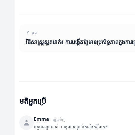
មុន
វិធីសាស្រ្តស្លតដាក់៖ ការបង្កើតឱ្យមានប្រសិទ្ធភាពក្នុងការប្
មតិអ្នកប្រើ
Emma
ម្សិលមិញ
អត្ថបទល្អណាស់! អរគុណសម្រាប់ការចែករំលែក។