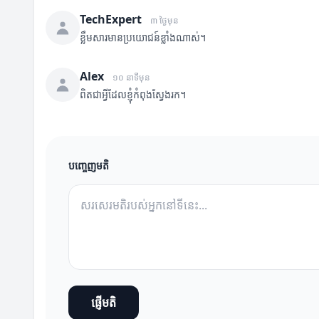
TechExpert
៣ ថ្ងៃមុន
ខ្លឹមសារមានប្រយោជន៍ខ្លាំងណាស់។
Alex
១០ នាទីមុន
ពិតជាអ្វីដែលខ្ញុំកំពុងស្វែងរក។
បញ្ចេញមតិ
ផ្ញើមតិ