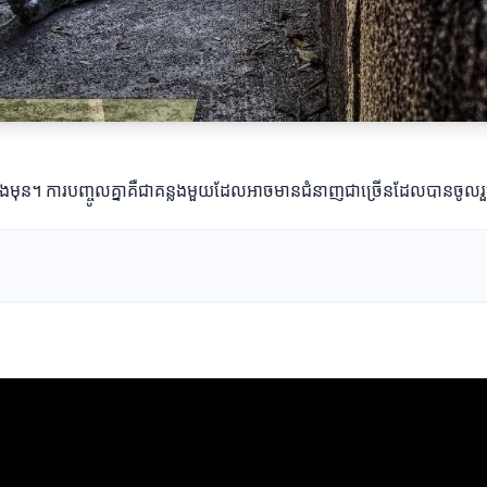
្អជាងមុន។ ការបញ្ចូលគ្នាគឺជាគន្លងមួយដែលអាចមានជំនាញជាច្រើនដែលបានចូលរួមក្