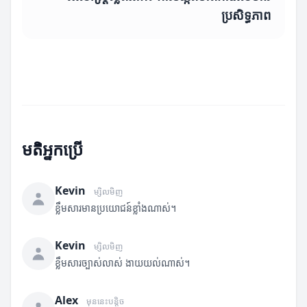
ប្រសិទ្ធភាព
មតិអ្នកប្រើ
Kevin
ម្សិលមិញ
ខ្លឹមសារមានប្រយោជន៍ខ្លាំងណាស់។
Kevin
ម្សិលមិញ
ខ្លឹមសារច្បាស់លាស់ ងាយយល់ណាស់។
Alex
មុននេះបន្តិច