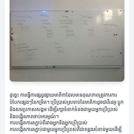
ដូច្នេះ ការធ្វើការផ្សព្វផ្សាយមាតិកាដែលមានគុណភាពត្រូវការការ
បំបែកផ្សេងៗនៃកម្រិត។ ប្រើប្រាស់ស្រទាប់នៃមាតិកាដូចជាវីដេអូ ប្លុក
និងសារប្រកាសសង្គម ដើម្បីរក្សាទំនាក់ទំនងជាមួយអ្នកប្រើប្រាស់
និងបង្កើនភាពចាប់អារម្មណ៍។
ការបង្កើតការតភ្ជាប់ពីរវាងអ្នកនិងអ្នកប្រើប្រាស់
ការបង្កើតការតភ្ជាប់ជាមួយអ្នកប្រើប្រាស់គឺជាគន្លងសំខាន់មួយដើម្បី