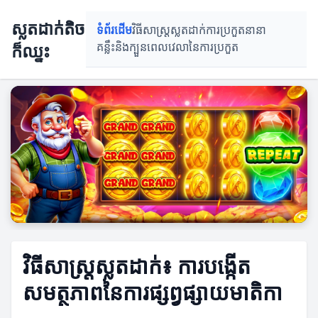
ស្លតដាក់តិច
ទំព័រដើម
វិធីសាស្រ្តស្លតដាក់
ការប្រកួតនានា
ក៏ឈ្នះ
គន្លឹះនិងក្បួន
ពេលវេលានៃការប្រកួត
វិធីសាស្រ្តស្លតដាក់៖ ការបង្កើត
សមត្ថភាពនៃការផ្សព្វផ្សាយមាតិកា