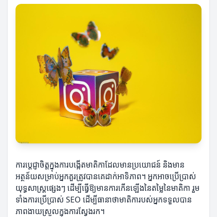
ការប្តេជ្ញាចិត្តក្នុងការបង្កើតមាតិកាដែលមានប្រយោជន៍ និងមាន
អត្ថន័យសម្រាប់អ្នកគួរត្រូវបានគេដាក់អាទិភាព។ អ្នកអាចប្រើប្រាស់
យុទ្ធសាស្ត្រផ្សេងៗ ដើម្បីធ្វើឱ្យមានការកើនឡើងនៃតម្លៃនៃមាតិកា រួម
ទាំងការប្រើប្រាស់ SEO ដើម្បីធានាថាមាតិការបស់អ្នកទទួលបាន
ភាពងាយស្រួលក្នុងការស្វែងរក។