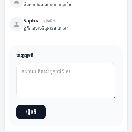
នឹងតាមដានរាល់អត្ថបទបន្តទៀត។
Sophia
ម្សិលមិញ
ខ្ញុំពិតជាចូលចិត្តអានវាណាស់។
បញ្ចេញមតិ
ផ្ញើមតិ