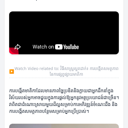
Watch Video related to: វិធីសាស្រ្តស្លតដាក់៖ ការបង្កើតសមត្ថភាព
▶
នៃការផ្សព្វផ្សាយមាតិកា
ការបង្កើតមាតិកាដែលមានភាពច្នៃប្រឌិតនិងក្លាយជាអ្នកដឹកនាំក្នុង
វិស័យរបស់អ្នកអាចជួយក្នុងការផ្តល់ឱ្យអ្នកនូវអត្ថប្រយោជន៍ជាច្រើន។
វាពិតជាដំណោះស្រាយមួយដ៏ល្អសម្រាប់ការអភិវឌ្ឍន៍ចំណេះដឹង និង
ការបង្កើតសមត្ថភាពបន្ថែមសម្រាប់អ្នកប្រើប្រាស់។