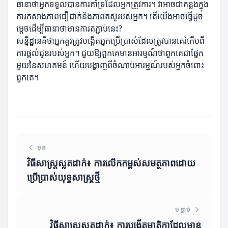
ធានាថាអ្នកទទួលបានការគាំទ្រដែលអ្នកត្រូវការ។ វាអាចជាគន្លងក្នុង
ការកសាងភាពជឿជាក់និងភាពតស៊ូរបស់អ្នក។ តើយើងអាចធ្វើដូច
ម្តេចដើម្បីធានាថាមានការតភ្ជាប់នេះ?
សន្និដ្ឋានគឺថាអ្នកគួរត្រូវបង្កើតអ្នកប្រើប្រាស់ដែលត្រូវបានគេរំភើបពី
ការផ្តល់ជូនរបស់អ្នក។ ជួយឱ្យពួកគេមានអារម្មណ៍ថាពួកគេជាផ្នែក
មួយនៃសហគមន៍ ហើយបង្ហាញពីចំណាប់អារម្មណ៍របស់អ្នកចំពោះ
ពួកគេ។
មុន
វិធីសាស្រ្តស្លតដាក់៖ ការលើកកម្ពស់សមត្ថភាពដោយ
ប្រើប្រាស់យុទ្ធសាស្រ្តថ្មី
បន្ទាប់
វិធីសាស្រ្តស្លតដាក់៖ ការបង្កើតមាតិកាដែលមាន