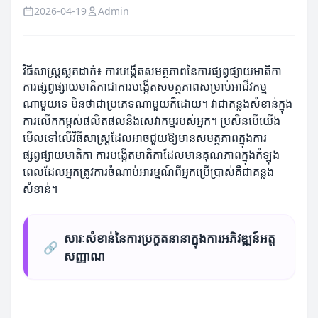
2026-04-19
Admin
វិធីសាស្រ្តស្លតដាក់៖ ការបង្កើតសមត្ថភាពនៃការផ្សព្វផ្សាយមាតិកា
ការផ្សព្វផ្សាយមាតិកាជាការបង្កើតសមត្ថភាពសម្រាប់អាជីវកម្ម
ណាមួយទេ មិនថាជាប្រភេទណាមួយក៏ដោយ។ វាជាគន្លងសំខាន់ក្នុង
ការលើកកម្ពស់ផលិតផលនិងសេវាកម្មរបស់អ្នក។ ប្រសិនបើយើង
មើលទៅលើវិធីសាស្រ្តដែលអាចជួយឱ្យមានសមត្ថភាពក្នុងការ
ផ្សព្វផ្សាយមាតិកា ការបង្កើតមាតិកាដែលមានគុណភាពក្នុងកំឡុង
ពេលដែលអ្នកត្រូវការចំណាប់អារម្មណ៍ពីអ្នកប្រើប្រាស់គឺជាគន្លង
សំខាន់។
សារៈសំខាន់នៃការប្រកួតនានាក្នុងការអភិវឌ្ឍន៍អត្ត
🔗
សញ្ញាណ