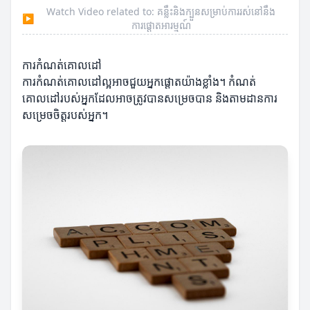
Watch Video related to: គន្លឹះនិងក្បួនសម្រាប់ការរស់នៅនឹង
▶
ការផ្តោតអារម្មណ៍
ការកំណត់គោលដៅ
ការកំណត់គោលដៅល្អអាចជួយអ្នកផ្តោតយ៉ាងខ្លាំង។ កំណត់
គោលដៅរបស់អ្នកដែលអាចត្រូវបានសម្រេចបាន និងតាមដានការ
សម្រេចចិត្តរបស់អ្នក។