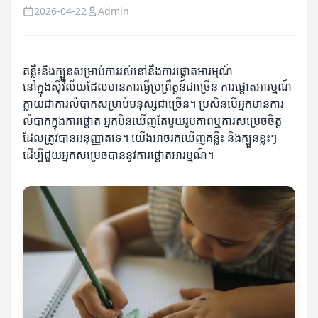
2026-04-22
Admin
គន្លឹះនិងក្បួនសម្រាប់ការរស់នៅនឹងការផ្តោតអារម្មណ៍
នៅក្នុងសុីវីល័យដែលមានការធ្វើប្រព្រឹត្តន៍ជាច្រើន ការផ្តោតអារម្មណ៍
ក្លាយជាការលំបាកសម្រាប់មនុស្សជាច្រើន។ ប្រសិនបើអ្នកមានការ
លំបាកក្នុងការផ្តោត អ្នកមិនឃើញតែមួយរូបភាពឬការសម្រេចចិត្ត
ដែលត្រូវបានអនុញ្ញាតទេ។ យើងអាចរកឃើញគន្លឹះ និងក្បួនខ្លះៗ
ដើម្បីជួយអ្នកសម្រេចបាននូវការផ្តោតអារម្មណ៍។