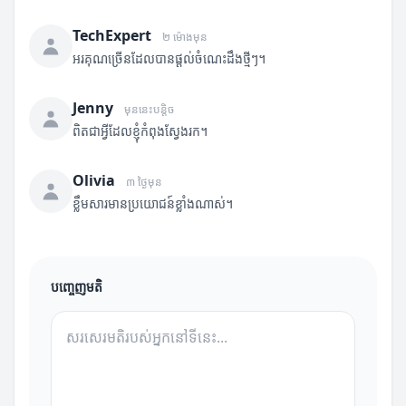
TechExpert
២ ម៉ោងមុន
អរគុណច្រើនដែលបានផ្តល់ចំណេះដឹងថ្មីៗ។
Jenny
មុននេះបន្តិច
ពិតជាអ្វីដែលខ្ញុំកំពុងស្វែងរក។
Olivia
៣ ថ្ងៃមុន
ខ្លឹមសារមានប្រយោជន៍ខ្លាំងណាស់។
បញ្ចេញមតិ