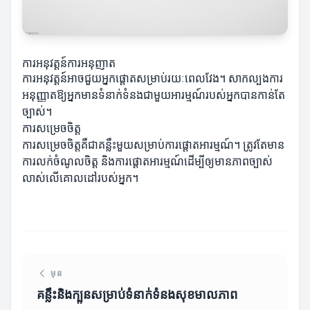
ការអនុវត្តន៍ការអនុញាត
ការអនុវត្តន៍អាចជួយអ្នកផ្តោតសម្រាប់រយៈពេលវែង។ សាកល្បងការ
អនុញ្ញាតឱ្យអ្នកមានទំនាក់ទំនងជាមួយអារម្មណ៍របស់អ្នកបានកាន់តែ
ច្បាស់។
ការសម្រេចចិត្ត
ការសម្រេចចិត្តគឺជាគន្លឹះមួយសម្រាប់ការផ្តោតអារម្មណ៍។ ត្រូវតែមាន
ការលក់ចំណូលចិត្ត និងការផ្តោតអារម្មណ៍ដើម្បីឲ្យមានភាពច្បាស់
លាស់លើគោលដៅរបស់អ្នក។
មុន
គន្លឹះនិងក្បួនសម្រាប់ទំនាក់ទំនងសុខមាលភាព