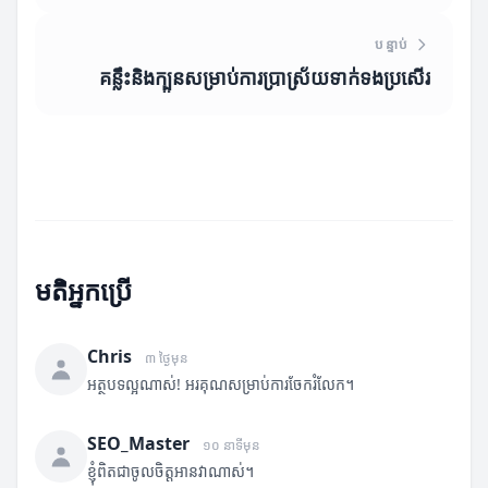
បន្ទាប់
គន្លឹះនិងក្បួនសម្រាប់ការប្រាស្រ័យទាក់ទងប្រសើរ
មតិអ្នកប្រើ
Chris
៣ ថ្ងៃមុន
អត្ថបទល្អណាស់! អរគុណសម្រាប់ការចែករំលែក។
SEO_Master
១០ នាទីមុន
ខ្ញុំពិតជាចូលចិត្តអានវាណាស់។