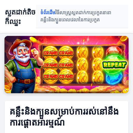
ស្លតដាក់តិច
ទំព័រដើម
វិធីសាស្រ្តស្លតដាក់
ការប្រកួតនានា
ក៏ឈ្នះ
គន្លឹះនិងក្បួន
ពេលវេលានៃការប្រកួត
គន្លឹះនិងក្បួនសម្រាប់ការរស់នៅនឹង
ការផ្តោតអារម្មណ៍