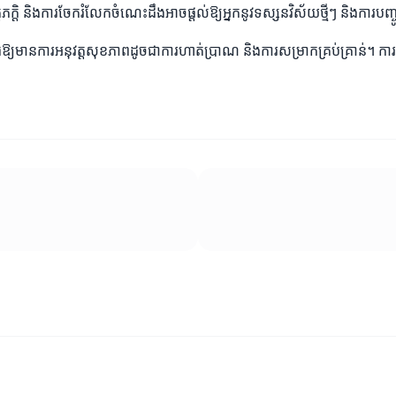
្តិ និងការចែករំលែកចំណេះដឹងអាចផ្តល់ឱ្យអ្នកនូវទស្សនវិស័យថ្មីៗ និងការបញ
ធ្វើឱ្យមានការអនុវត្តសុខភាពដូចជាការហាត់ប្រាណ និងការសម្រាកគ្រប់គ្រាន់។ ក