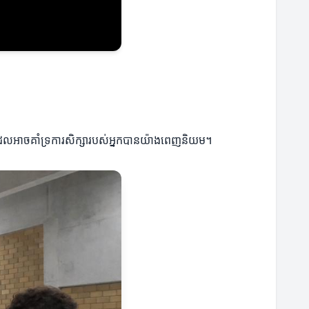
ព័ន្ធដែលអាចគាំទ្រការសិក្សារបស់អ្នកបានយ៉ាងពេញនិយម។