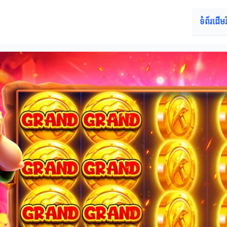
ទំព័រដើម