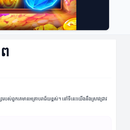
ាព
្សារបស់ពួកគេមានអត្រាបរាជ័យខ្ពស់។ នៅទីនេះយើងនឹងស្រាវជ្រាវ