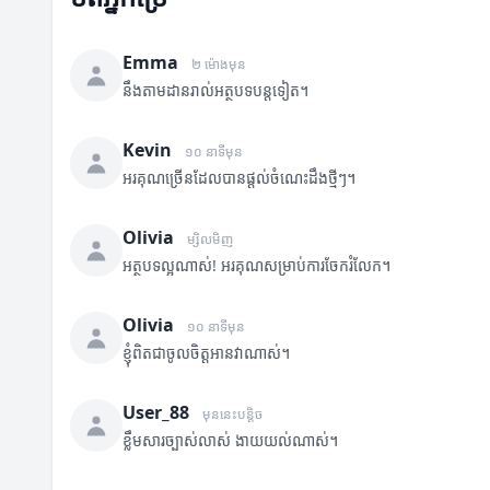
Emma
២ ម៉ោងមុន
នឹងតាមដានរាល់អត្ថបទបន្តទៀត។
Kevin
១០ នាទីមុន
អរគុណច្រើនដែលបានផ្តល់ចំណេះដឹងថ្មីៗ។
Olivia
ម្សិលមិញ
អត្ថបទល្អណាស់! អរគុណសម្រាប់ការចែករំលែក។
Olivia
១០ នាទីមុន
ខ្ញុំពិតជាចូលចិត្តអានវាណាស់។
User_88
មុននេះបន្តិច
ខ្លឹមសារច្បាស់លាស់ ងាយយល់ណាស់។