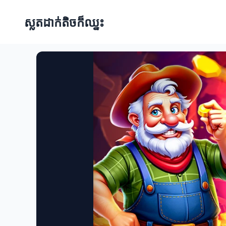
ស្លតដាក់តិចក៏ឈ្នះ