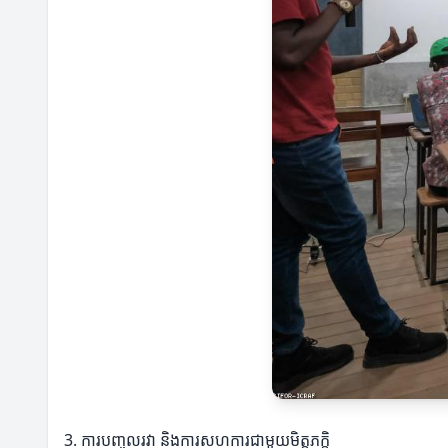
3. ការបញ្ចូលរវា និងការសហការជាមួយមិត្តភក្តិ