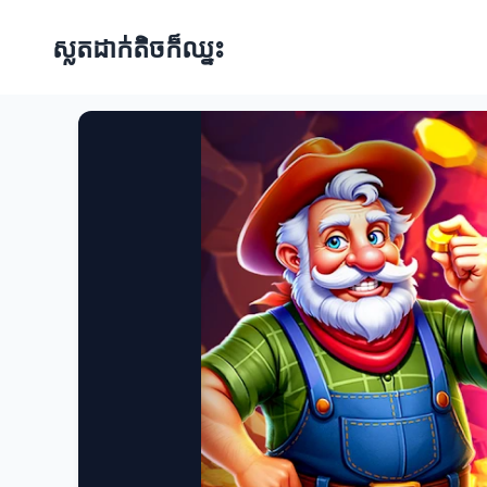
ស្លតដាក់តិចក៏ឈ្នះ