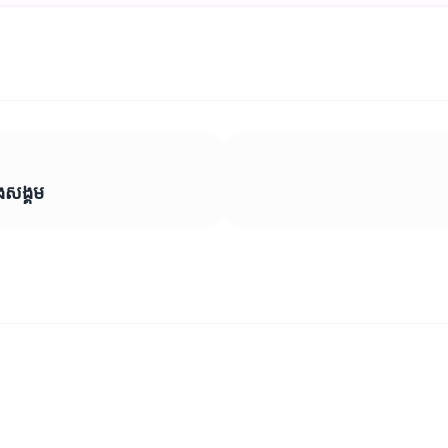
ិងសង្គម