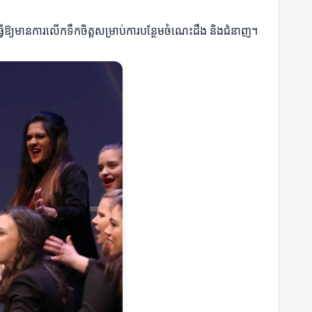
ើឱ្យមានការលើកទឹកចិត្តសម្រាប់ការបន្ថែមចំណេះដឹង និងជំនាញ។