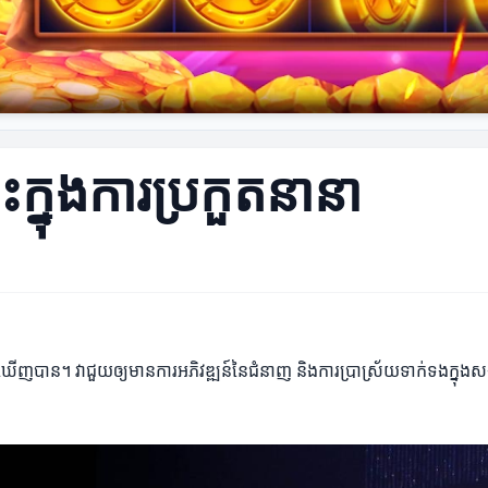
ក្នុងការប្រកួតនានា
ញបាន។ វាជួយឲ្យមានការអភិវឌ្ឍន៍នៃជំនាញ និងការប្រាស្រ័យទាក់ទងក្នុងសង្