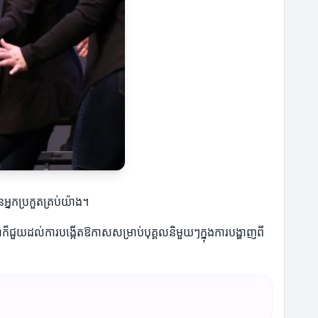
អ្នកប្រកួតគ្រប់យ៉ាង។
 វាក៏ជួយដល់ការបង្កើតឱកាសសម្រាប់បុគ្គលនិមួយៗក្នុងការបង្ហាញពី