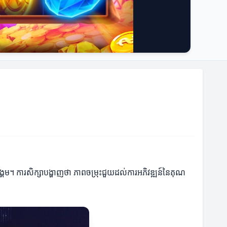
គម។ ការសិក្សាបង្ហាញថា ភាពចម្រុះជួយដល់ការអភិវឌ្ឍន៍នៃគុណ