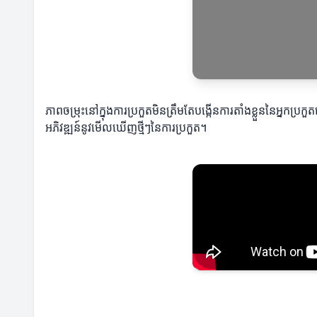
ភាពចម្រុះនៅក្នុងការប្រកួតមិនត្រឹមតែបង្កើនការតាំងខ្លួននៃអ្នកប្
អភិវឌ្ឍន៍នូវមើលឃើញថ្មីៗនៃការប្រកួត។